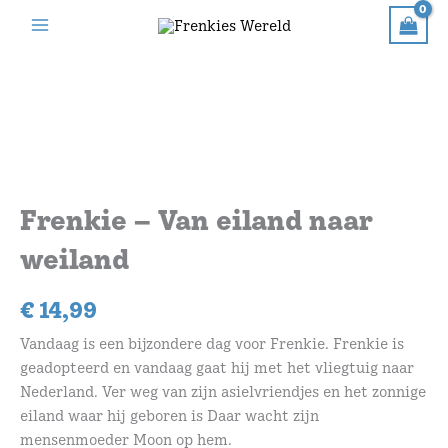
Ga
eiland
naar
naar
de
weiland
aantal
inhoud
Frenkie – Van eiland naar
weiland
€
14,99
Vandaag is een bijzondere dag voor Frenkie. Frenkie is
geadopteerd en vandaag gaat hij met het vliegtuig naar
Nederland. Ver weg van zijn asielvriendjes en het zonnige
eiland waar hij geboren is Daar wacht zijn
mensenmoeder Moon op hem.