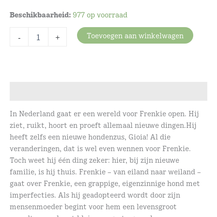
Beschikbaarheid:
977 op voorraad
Frenkie
Toevoegen aan winkelwagen
-
+
-
Van
eiland
naar
weiland
aantal
Beschrijving
In Nederland gaat er een wereld voor Frenkie open. Hij
ziet, ruikt, hoort en proeft allemaal nieuwe dingen.Hij
heeft zelfs een nieuwe hondenzus, Gioia! Al die
veranderingen, dat is wel even wennen voor Frenkie.
Toch weet hij één ding zeker: hier, bij zijn nieuwe
familie, is hij thuis. Frenkie – van eiland naar weiland –
gaat over Frenkie, een grappige, eigenzinnige hond met
imperfecties. Als hij geadopteerd wordt door zijn
mensenmoeder begint voor hem een levensgroot