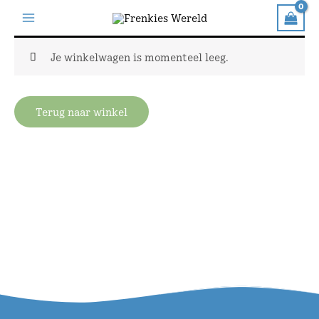
Ga
naar
de
Je winkelwagen is momenteel leeg.
inhoud
Terug naar winkel